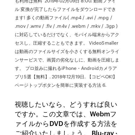
も利用は無料 2019年02月09日 8:00. 動画ファイ
ル 変換が完了したらファイルをダウンロードでき
ます! 多くの動画ファイル( .mp4 / .avi / .mpg /
.mov / .wmv / .flv / .m4v / .webm / .mkv / .3gp )
に対応しているだけでなく、モバイル端末からアク
セスし、圧縮することもできます。 VideoSmaller
は動画のファイルサイズを小さくする無料オンライ
ンサービスで、画質の劣化なしに、動画を圧縮しま
す。 プロ並みに撮れるiPhone・Androidカメラア
プリ5選【無料】. 2018年12月19日. 【コピペOK!】
ページトップボタンを簡単に実装する方法 6.
視聴したいなら、どうすれば良い
ですか。この文章では、Webmフ
ァイルからDVDを作成する方法を
ご紹介いたしましょう。 Blu-ray ·