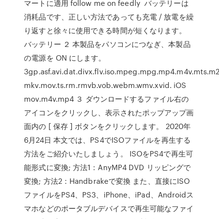
マートに適用 follow me on feedly バッテリーは
消耗品です、正しい方法であっても充電 / 放電を繰
り返すと徐々に使用できる時間が短くなります。
バッテリー ２ 本製品をパソコンにつなぎ、本製品
の電源を ON にします。
3gp.asf.avi.dat.divx.flv.iso.mpeg.mpg.mp4.m4v.mts.m2
mkv.mov.ts.rm.rmvb.vob.webm.wmv.xvid. iOS
mov.m4v.mp4 ３ ダウンロードするファイル右の
アイコンをクリックし、表示されたポップアップ画
面内の [ 保存 ] ボタンをクリックします。 2020年
6月24日 本文では、PS4でISOファイルを再生する
方法をご紹介いたしましょう。 ISOをPS4で再生可
能形式に変換; 方法1：AnyMP4 DVD リッピングで
変換; 方法2：Handbrakeで変換 また、直接にISO
ファイルをPS4、PS3、iPhone、iPad、Androidス
マホなどのポータブルデバイスで再生可能なファイ