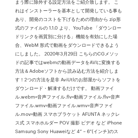
まう際に除外する設定方法をご紹介致します。 こ
れはインストーラーを基本として開発している事も
あり、開発のコストを下げるための理由から zip形
式のファイルの 1.1.0 より、YouTube 「ダウンロー
ドリンクを画質別に分ける」機能を有効にした場
合、WebM 形式で動画をダウンロードできるよう
にしました。 2020年3月29日 こちらのCGメソッ
ドの記事ではwebmの動画データをAVIに変換する
方法＆Adobeソフトから読み込む方法を紹介しま
す！2つの方法を是非 AviUtlのお部屋からソフトを
ダウンロード・解凍するだけです。 動画ファイ
ル.webm=音声ファイル.flv=動画ファイル.flv=音声
ファイル.wmv=動画ファイル.wmv=音声ファイ
ル.mov=動画 スマホブラケット AFUNTA ネックレ
ス式 スマホホルダー POV 撮影 ビデオ など iPhone
Samsung Sony Huaweiなど 4” – 6”(インチ)のス