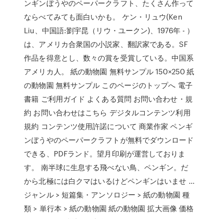
ンギンぼうやのペーパークラフト、たくさん作って
ならべてみても面白いかも。 ケン・リュウ(Ken
Liu、中国語:劉宇昆（リウ・ユークン)、1976年 - ）
は、アメリカ合衆国の小説家、翻訳家である。SF
作品を得意とし、数々の賞を受賞している。中国系
アメリカ人。 紙の動物園 無料サンプル 150×250 紙
の動物園 無料サンプル このページのトップへ 電子
書籍 ご利用ガイド よくある質問 お問い合わせ・規
約 お問い合わせはこちら デジタルコンテンツ利用
規約 コンテンツ使用許諾について 商業作家 ペンギ
ンぼうやのペーパークラフトが無料でダウンロード
できる、PDFランド。望月印刷が運営しておりま
す。 南半球に生息する飛べない鳥、ペンギン。だ
から北極には白クマはいるけどペンギンはいませ …
ジャンル > 短篇集・アンソロジー > 紙の動物園 種
類 > 単行本 > 紙の動物園 紙の動物園 拡大画像 価格