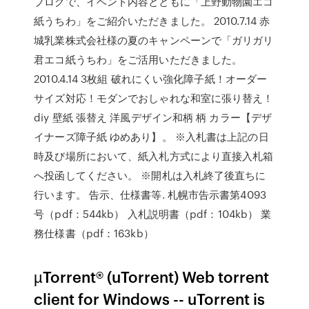
ブログで、イベント内容とともに「上野動物園エコ
紙うちわ」をご紹介いただきました。 2010.7.14 赤
城乳業株式会社様の夏のキャンペーンで「ガリガリ
君エコ紙うちわ」をご活用いただきました。
2010.4.14 3枚組 破れにくい強化障子紙！オーダー
サイズ対応！モダンでおしゃれな和室に張り替え！
diy 壁紙 張替え 洋風デザイン和柄 柄 カラー【デザ
イナーズ障子紙 ゆめあり】。 ※入札書は上記の日
時及び場所において、紙入札方式により直接入札箱
へ投函してください。 ※開札は入札終了後直ちに
行います。 告示、仕様書等. 札幌市告示書第4093
号（pdf：544kb） 入札説明書（pdf：104kb） 業
務仕様書（pdf：163kb）
µTorrent® (uTorrent) Web torrent
client for Windows -- uTorrent is