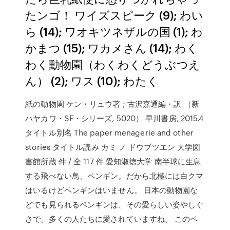
たンゴ！ ワイズスピーク (9); わい
ら (14); ワオキツネザルの国 (1); わ
かまつ (15); ワカメさん (14); わく
わく動物園（わくわくどうぶつえ
ん） (2); ワス (10); わたく
紙の動物園 ケン・リュウ著 ; 古沢嘉通編・訳 （新
ハヤカワ・SF・シリーズ, 5020） 早川書房, 2015.4
タイトル別名 The paper menagerie and other
stories タイトル読み カミ ノ ドウブツエン 大学図
書館所蔵 件 / 全 117 件 愛知淑徳大学 南半球に生息
する飛べない鳥、ペンギン。だから北極には白クマ
はいるけどペンギンはいません。 日本の動物園な
どでも見られるペンギンは、その愛らしい姿やしぐ
さで、多くの人たちに愛されていますね。 このペ