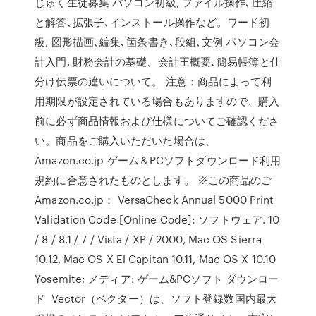
じゅく生徒募集 パソコン初級, ファイル操作､圧縮
と解答､拡張子､インストール操作など。ワード初
級, 図形描画､編集､箇条書き､段組､文例 パソコン会
計入門, 財務会計の基礎、会計王概要､簡易帳簿と仕
分け伝票の違いについて。 注意：商品によって利
用期限が設定されている場合もありますので、購入
前に必ず商品情報および仕様についてご確認くださ
い。商品をご購入いただいた場合は、
Amazon.co.jp ゲーム＆PCソフトダウンロード利用
規約に合意されたものとします。 ※この商品のご
Amazon.co.jp： VersaCheck Annual 5000 Print
Validation Code [Online Code]: ソフトウェア. 10
/ 8 / 8.1 / 7 / Vista / XP / 2000, Mac OS Sierra
10.12, Mac OS X El Capitan 10.11, Mac OS X 10.10
Yosemite; メディア: ゲーム&PCソフト ダウンロー
ド Vector（ベクター）は、ソフト登録数国内最大