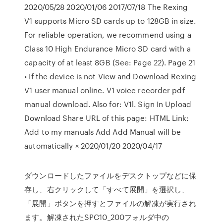
2020/05/28 2020/01/06 2017/07/18 The Rexing
V1 supports Micro SD cards up to 128GB in size.
For reliable operation, we recommend using a
Class 10 High Endurance Micro SD card with a
capacity of at least 8GB (See: Page 22). Page 21
• If the device is not View and Download Rexing
V1 user manual online. V1 voice recorder pdf
manual download. Also for: V1l. Sign In Upload
Download Share URL of this page: HTML Link:
Add to my manuals Add Add Manual will be
automatically × 2020/01/20 2020/04/17
ダウンロードしたファイルをデスクトップなどに保
存し、右クリックして「すべて展開」を選択し、
「展開」ボタンを押すとファイルの解凍が実行され
ます。解凍されたSPC10_200フォルダ中の