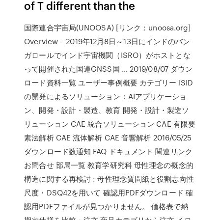
of T different than the
国際連合宇宙局(UNOOSA) [リンク：unoosa.org]
Overview – 2019年12月8日～13日にインドのバン
ガロールでインド宇宙機関（ISRO）がホストとな
って開催された国連GNSS国 … 2019/08/07 ダウン
ロード資料一覧 ユーザー事例概要 カテゴリー ISID
の開発によるソリューション：AIアプリケーショ
ン、開発・設計・製造、教育 開発・設計・製造ソ
リューション CAE 統合ソリューション CAE 有限要
素法解析 CAE 流体解析 CAE 音響解析 2016/05/25
ダウンロード数通知 FAQ ドキュメント 関連リンク
お問合せ 部局一覧 教育学研究科 母性理念の概念的
構造に関する再検討 : 母性理念質問紙と役割志向性
尺度・DSQ42を用いて 確認用PDFダウンロード 確
認用PDFファイルが見つかりません。 価格表で納
期や仕様を比較・注文 商品カテゴリから注文 イロ