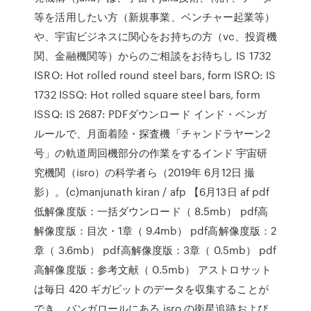
等を活用したい方（新規事業、ベンチャー起業等）
や、宇宙ビジネスに関心をお持ちの方（vc、投資機
関、金融機関等）からのご相談をお待ちし IS 1732
ISRO: Hot rolled round steel bars, form ISRO: IS
1732 ISSQ: Hot rolled square steel bars, form
ISSQ: IS 2687: PDFダウンロード インド・ベンガ
ルールで、月面着陸・探査機「チャンドラヤーン2
号」の軌道周回機部分の作業をするインド 宇宙研
究機関（isro）の科学者ら（2019年 6月12日 撮
影）。(c)manjunath kiran / afp 【6月13日 af pdf
低解像度版：一括ダウンロード（ 8.5mb） pdf高
解像度版：目次・1章（ 9.4mb） pdf高解像度版：2
章（ 3.6mb） pdf高解像度版：3章（ 0.5mb） pdf
高解像度版：参考文献（ 0.5mb） アストロサット
は毎日 420 ギガビットのデータを収集することが
でき、バンガロールにある isro の衛星追跡および