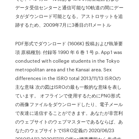
データ受信センターと通信可能な10軌道の間にデー
タがダウンロード可能となる。アストロサットを追
跡するため、2009年7月に3番目の11メートル
PDF形式でダウンロード (1606K) 投稿および執筆要
項 原稿種別: 付録等 1990 年 6 巻 1 号 p. App1 was
conducted with college students in the Tokyo
metropolitan area and the Kansai area. Sex
differences in the ISRO total 2013/11/13 ISROの
主な意味 次の図はISROの最も一般的な意味を表し
ています。 オフラインで使用するためにPNG形式
の画像ファイルをダウンロードしたり、電子メール
で友達に送信することができます。あなたが非営利
のウェブサイトのウェブマスターであるならば、あ
なたのウェブサイトでISRO定義の 2020/06/23
2010/04/12 2020/07/11 Office標準機能から作成す