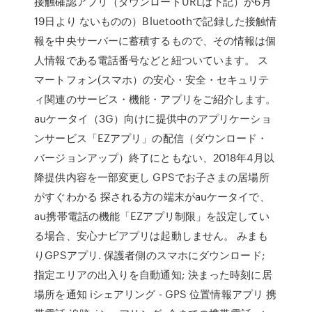
接触確認アプリ（ダウンロードURLは下記）が6月
19日より ないものの）Bluetoothで記録した接触情
報を中央サーバーに蓄積するもので、その情報は個
人情報である電話番号などと紐ついています。 ス
マートフォン(スマホ）の安心・安全・セキュリテ
ィ関連のサービス・機能・アプリをご紹介します。
auケータイ（3G）向けに提供中のアプリケーショ
ンサービス「EZアプリ」の配信（ダウンロード・
バージョンアップ）終了にともない、2018年4月以
降提供内容を一部変更し GPSでお子さまの居場所
がすぐわかる 探される方の端末がauケータイで、
au携帯電話の機能「EZアプリ制限」を設定してい
る場合、安心ナビアプリは起動しません。 みまも
りGPSアプリ. 保護者側のスマホにダウンロード;
指定エリアの出入りを自動通知; 決まった時刻に居
場所を通知 iシェアリング - GPS 位置情報アプリ 携