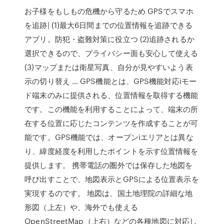
お子様をもしもの危機から守るため GPSでスマホ
を追跡| (1)最大6日間までの位置情報を追跡できる
アプリ。防犯・盗難対策に役立つ (2)追跡されるか
選択できるので、プライバシー面も安心して使える
(3)マップまたは衛星写真、自分が見やすいよう表
示の切り替え … GPS機能とは、GPS機能対応iモー
ド端末のみに提供される、位置情報を取得する機能
です。この機能を利用することによって、端末の所
在する位置に応じたコンテンツを作成することが可
能です。GPS機能では、オープンiエリアとは異な
り、緯度経度を利用したポイントを示す位置情報を
提供します。 携帯電話の圏外では保存した地図を
呼び出すことで、地図表示とGPSによる位置表示を
実現するのです。 地図は、国土地理院の詳細な地
形図（上左）や、海外でも使える
OpenStreetMap（上右）などの各種地図に対応し