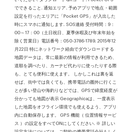
でできること. 通知エリア. 予めアプリで地点・範囲
設定を行ったエリアに「Pocket GPS」が入出した
時にスマホに通知します. SOS連絡 受付時間：9：
00～17：00（土日祝日、夏季休暇及び年末年始を
除く営業日）電話番号：050-3786-1789. 2015年12
月22日 特にネットワーク経由でダウンロードする
地図データは、常に最新の情報が利用できるため、
道順を調べたり、カーナビ代わりに使ったりする際
も、とても便利に使えます。 しかしこれは裏を返
せば、街中では良くても、携帯電話の圏外に行くこ
とが多い登山や海釣りなどでは、GPSで緯度経度が
分かっても地図が表示 Geographicaは、一度表示
した地図をオフライン環境でも使えるよう、アプリ
内に自動保存します。 GPS 機能（ 位置情報サービ
ス ）の設定をすべてONにしてください. ※ 詳しい
設定方法については、ご契約の携帯電話会社もしく