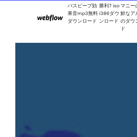
バスビープ効
勝利7 iso
マニー
果音mp3無料
i386ダウ
鮮なア
ダウンロード
ンロード
のダウ
ド