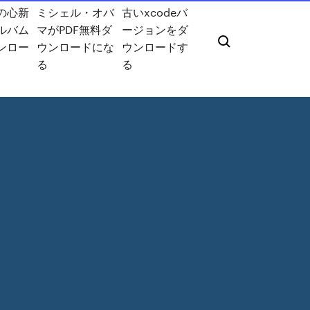
の心新
ミシェル・オバ
古いxcodeバ
ルバム
マがPDF無料ダ
ージョンをダ
ンロー
ウンロードにな
ウンロードす
る
る