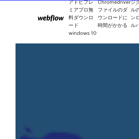
アドビプレ
Chromedriver
ジ
ミアプロ無
ファイルのダ
ル
料ダウンロ
ウンロードに
ン
ード
時間がかかる
ル
windows 10