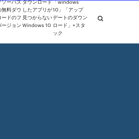
グソーパズ
ダウンロード
「windows
の無料ダウ
したアプリが
10」「アップ
ロードのフ
見つからない
デートのダウン
バージョン
Windows 10
ロード」+スタ
ック