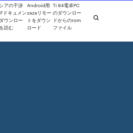
シアの干渉
Android用
Ti 84電卓PC
DFドキュメン
zazaリモー
のダウンロー
ダウンロー
トをダウン
ドからのrom
を読む
ロード
ファイル