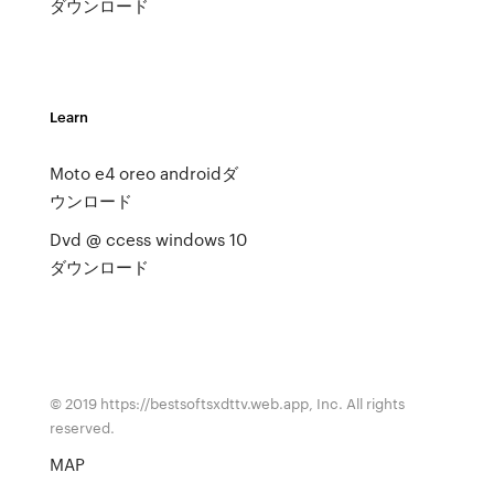
ダウンロード
Learn
Moto e4 oreo androidダ
ウンロード
Dvd @ ccess windows 10
ダウンロード
© 2019 https://bestsoftsxdttv.web.app, Inc. All rights
reserved.
MAP