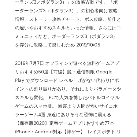
ーランズ3／ボダラン3）」の攻略Wikiです。「ボ
ーダーランズ3（ボダラン3）」の初心者向け攻略
情報、ストーリー攻略チャート、ボス攻略、前作と
の違いやおすすめスキルといった情報、さらにはコ
ミュニティなど、ボーダーランズ3（ボダラン3）
を存分に攻略して楽しむため 2019/10/05
2019年7月7日 オフラインで遊べる無料ゲームアプ
リおすすめ50選【前編】脱・通信制限 Google
Play でダウンロード レベル上げがない代わりにポ
イントの割り振りがあり、それによりパラメータや
スキルも変化。 PCで人気を博したバトルロイヤル
ゲームのスマホ版。 幽霊より人間が怖いサイコホ
ラーゲーム4選 身近にありそうな恐怖に震える
【保存版2020】定番ゲームアプリおすすめ77本
iPhone・Android対応【神ゲー】. レイズポテト リ