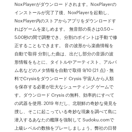
NoxPlayerがダウンロー ドされます。NoxPlayerの
インストールが完了了後、NoxPlayerを起動し、
NoxPlayer内のストアからアプリをダウンロードす
ればゲームを楽しめます。 無音部の長さは0.50～
5.00秒の間で調整でき、分割のポイントは手動で修
正することもできます。 音の波形から楽曲情報を
自動で取得 分割した曲は、出だし部分の音源の波
形情報をもとに、タイトルやアーティスト、アルバ
ム名などのメタ情報を自動で取得 9/10 (21 点) - 無
料でCrysisをダウンロード Crysis 宇宙人から人類
を保存する必要が壮大なシューティング ゲームで
す。ダウンロード Crysis の無料、効率的にすべて
の武器を使用. 2019 年だし、北朝鮮の奇妙な発見を
捜し、そこに起こっている奇妙な現象を調べて島に
潜入するあなたの艦隊を強制して Sudoku.comで
上級レベルの数独をプレーしましょう。弊社の日替