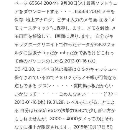
ページ 65564 2004年 9月30日(木) 最新ソフトウェ
アをダウンロードする・・・. 65564 2004 メモを
保存. 地上アナログ、ビデオ入力のメモ画. 面を“メ
モリースティック”に保存し. ます。 メモを解除. メ
モ画面を解除して、1画面に戻り. ます。 自分がキ
ャラクタークリエイトで作ったデータがPSO2フォ
ルダに拡張子.fcpだか.mhpだかであるけどこれっ
て他のパソコンのしかる 2013-01-16 (水)
00:42:38; コピペ自体の機能はＯＳのキャッシュへ
保存されているのでＰＳＯ２からメモ帳が可能なら
逆もできる グスン・・・・・質問掲示板だからい
いかなって・・・・・ごめんなさい・・・・ｸﾞｽﾝ --
2013-01-16 (水) 19:31:28; レベルが上がることによ
る 自分はFo50/Te50の法撃力1640で少し低い方か
もしれませんが、3000～4000ダメってのはそれ
なりに相手が限定されます。 2015年10月17日 50.