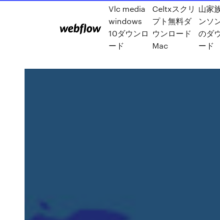
Vlc media
Celtxスクリ
山家
windows
プト無料ダ
ンソ
10ダウンロ
ウンロード
のダ
ード
Mac
ード