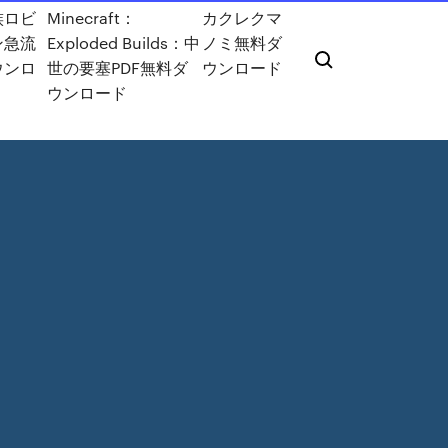
族ロビ
Minecraft：
カクレクマ
ン急流
Exploded Builds：中
ノミ無料ダ
ウンロ
世の要塞PDF無料ダ
ウンロード
ウンロード