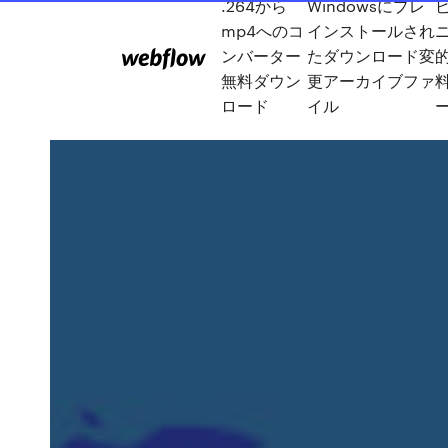
.264から
Windowsにプレ
mp4へのコ
インストールされ
ンバーター
たダウンロード変
無料ダウン
更アーカイブファ
ロード
イル