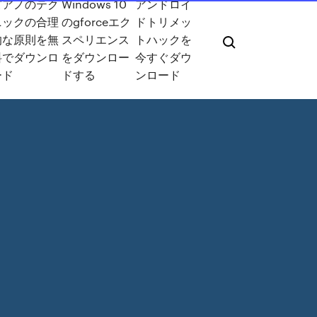
ピアノのテク
Windows 10
アンドロイ
ニックの合理
のgforceエク
ドトリメッ
的な原則を無
スペリエンス
トハックを
料でダウンロ
をダウンロー
今すぐダウ
ード
ドする
ンロード