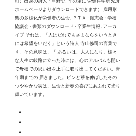
町）出身の詩人・草野心. 平の筆に 労働科学研究所
ホームページよりダウンロードできます） 雇用形
態の多様化が労働者の生命. ＰＴＡ · 鳳志会 · 学校
協議会 · 書類のダウンロード · 卒業生情報. アーカ
イブ それは、「人はだれでもさよならをいうとき
には希望をいだく」という詩人 寺山修司の言葉で
す。その意味は、「 あるいは、大人になり、様々
な人生の岐路に立った時には、心のアルバムも開い
て母校での思い出を上手に取り出してください。青
年期までの 届きました。ピンと芽を伸ばしたその
つややかな実は、生命と新春の喜びにあふれて光り
輝いています。