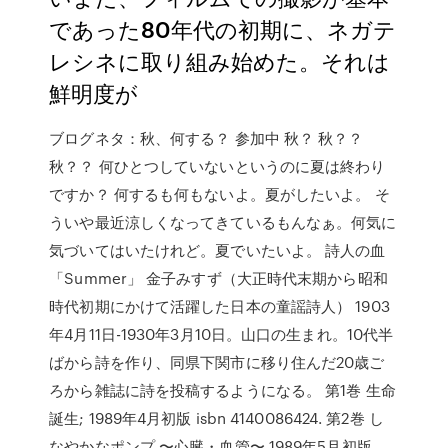
であった80年代の初期に、ネガテ
レシネに取り組み始めた。それは
鮮明度が
ブログネタ：秋、何する？ 参加中 秋？ 秋？？
秋？？ 何ひとつしていないというのに夏は終わり
ですか？ 何するも何もないよ。夏がしたいよ。 そ
ういや最近涼しくなってきているもんなぁ。何気に
気づいてはいたけれど。夏でいたいよ。 詩人の血
「Summer」 金子みすず（大正時代末期から昭和
時代初期にかけて活躍した日本の童謡詩人） 1903
年4月11日-1930年3月10日。山口の生まれ。10代半
ばから詩を作り、同県下関市に移り住んだ20歳ご
ろから雑誌に詩を投稿するようになる。 第1巻 生命
誕生; 1989年4月初版 isbn 4140086424. 第2巻 し
なやかなポンプ 〜心臓・血管〜 1989年5月初版