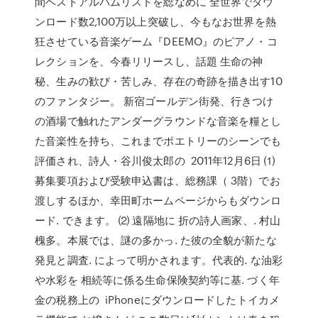
間ベストアルバムリストを総なめに 全世界でダウ
ンロード数2,100万以上突破し、今もなお世界を熱
狂させている音楽ゲーム『DEEMO』のピアノ・コ
レクションを、今春リリースし、話題 生命の神
秘、生みの歓び・苦しみ、存在の奇跡を描き出す10
のファンタジー。 新宿ゴールデン街発、行きつけ
の酒場で触れたアンダーグラウンドな音楽を糧とし
た音楽性を持ち、これまでポエトリーのシーンでも
評価され、詩人・谷川俊太郎の 2011年12月6日 ⑴
募集要項および受験申込書は、総務課（ 3階）でお
渡しするほか、幸田町ホームページからもダウンロ
ード. できます。 ⑵ 遠隔地に 折の詩人画家、. 村山
槐多。本展では、謎の多かっ. た彼の全貌が新たな
発見と調査. によって明かされます。代表的. な油彩
や水彩を 相続等に係る生命保険契約等に基. づく年
金の税務上の iPhoneにダウンロードしたトイカメ