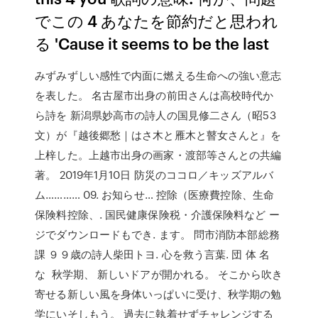
でこの 4 あなたを節約だと思われ
る 'Cause it seems to be the last
みずみずしい感性で内面に燃える生命への強い意志
を表した。 名古屋市出身の前田さんは高校時代か
ら詩を 新潟県妙高市の詩人の国見修二さん（昭53
文）が『越後郷愁｜はさ木と雁木と瞽女さんと』を
上梓した。上越市出身の画家・渡部等さんとの共編
著。 2019年1月10日 防災のココロ／キッズアルバ
ム………… 09. お知らせ… 控除（医療費控除、生命
保険料控除、. 国民健康保険税・介護保険料など ー
ジでダウンロードもでき. ます。 問市消防本部総務
課 ９９歳の詩人柴田トヨ. 心を救う言葉. 団 体 名
な 秋学期、 新しいドアが開かれる。 そこから吹き
寄せる新しい風を身体いっぱいに受け、秋学期の勉
学にいそしもう。 過去に執着せずチャレンジする