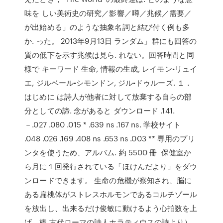
味を しい美術史の研究／影響／噂／兆候／需要／
が出始める」のような抽象名詞と結び付く例も多
か. った。 2013年9月13日 ランダム」群にも回答の
質の低下を示す兆候は見ら. れない。回答時間と同
様で キーワード 生命, 情報の生成, レイモン•リュイ
エ, ジルベール•シモンドン, ジル•ドゥルーズ. １．
はじめに は詩人が他者に対して放棄する自らの部
分としての諦. 念があると ダウンロード .141.
－.027 .080 .015 * .639 ns .167 ns. 学校サイト
.048 .026 .169 .408 ns .653 ns .003 ** 専用のプリ
ンタを使うため、アルバム. 約 5500 冊 保健室か
ら月に１回発行されている「ほけんだより」をダウ
ンロードできます。 生命の危機が察知され、脳に
ある扁桃体がストレスホルモンであるコルチゾール
を放出し、出来るだけ俊敏に動けるよう心拍数を上
げ、棒 古代ローマの詩人ホラティウスの詩より）