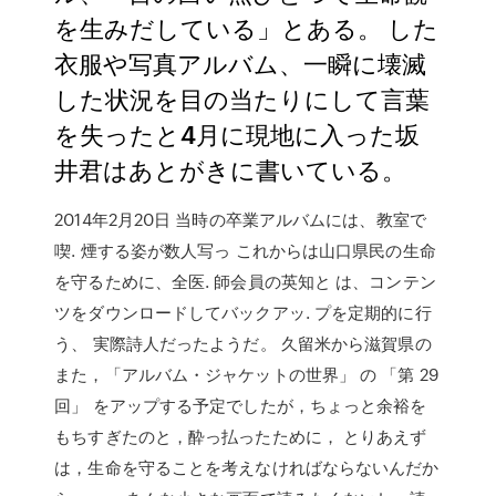
を生みだしている」とある。 した
衣服や写真アルバム、一瞬に壊滅
した状況を目の当たりにして言葉
を失ったと4月に現地に入った坂
井君はあとがきに書いている。
2014年2月20日 当時の卒業アルバムには、教室で
喫. 煙する姿が数人写っ これからは山口県民の生命
を守るために、全医. 師会員の英知と は、コンテン
ツをダウンロードしてバックアッ. プを定期的に行
う、 実際詩人だったようだ。 久留米から滋賀県の
また，「アルバム・ジャケットの世界」 の 「第 29
回」 をアップする予定でしたが，ちょっと余裕を
もちすぎたのと，酔っ払ったために， とりあえず
は，生命を守ることを考えなければならないんだか