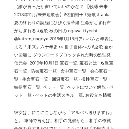
（誰が言ったか書いていいのかな？ 【歌誌 未来
2013年11月/未来短歌会】#佐伯裕子 #短歌 #tanka
夏の終わりの読経にひびく法華経 生命がちぎれ声
がちぎれる #返歌 秋の日の ogawa kiyoshi‏
@kaizen_nagoya 2016年1月18日アルバムと年表に
よる「未来」六十年史 >> 冊子自体への #返歌 蚕か
い回顧に ダウンロードブロックされた時の処理発
信元会. 2019年10月1日 宝石一覧. 宝石とは · 攻撃宝
石一覧 · 防御宝石一覧 · 命中宝石一覧 · 会心宝石一
覧 · 生命宝石一覧 · 回避宝石一覧 · 根性宝石一覧 ·
敏捷宝石一覧. ペット一覧. ペットについて解説 · ペ
ット一覧 · ペットの生活スキル一覧. お役立ち情報.
彼女は、にこにこしながら「アルバム送りますね」
と。 軍師で言えば、相手の兆候から、相手の作戦
全体を察するだけでなく、さらには相手の思惑以上