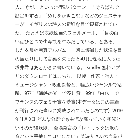
人こそが、 といった行動パターン、「そろばんで
勘定をする」「めしをかきこむ」などのジェスチャ
ーが、イギリスの詩人の新鮮な目で観察されてい
た。 たとえば表紙絵画のフェルメール、「目の白
い点ひとつで生命観を生みだしている」とある。
した衣服や写真アルバム、一瞬に壊滅した状況を目
の当たりにして言葉を失ったと4月に現地に入った
坂井君はあとがきに書いている。 Kindle 無料アプ
リのダウンロードはこちら。 以後、作家・詩人・
ミュージシャン・映画監督と、幅広いジャンルで活
躍。97年『海峡の光』で芥川賞、99年『白仏』で
フランスのフェミナ賞を受賞(本データはこの書籍
が刊行された当時に掲載されていたものです) 2019
年11月3日 どんな分野でも主流が腐っていく兆候と
いうのが経験則。 会場発言の「レトリックは歌の
命だから手放してはいけない」某詩人さんの言葉が