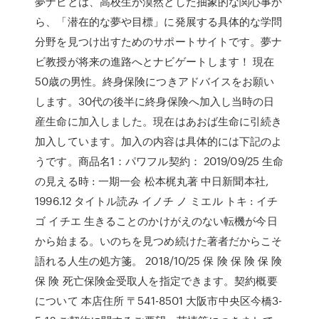
夢ナビとは、高校生が漠然とした抽象的な関心事か
ら、「潜在的な夢や目標」に発展する具体的な学問
分野を見つけ出すためのサポートサイトです。夢ナ
ビ教授が将来の進路へとナビゲートします！ 現在
50歳の男性。終身保険につきアドバイスをお願い
します。30代の後半に終身保険へ加入し当時の日
産生命に加入しました。現在はあおば生命に引続き
加入しています。加入の内容は具体的には下記のよ
うです。商品名1：パワフル契約： 2019/09/25 生命
の見える時 : 一期一会 松本梶丸著 中日新聞本社,
1996.12 タイトル読み イノチ ノ ミエル トキ : イチ
ゴ イチエ 生きることのかけがえのない転機が今日
から始まる。いのちを見つめ続けた著者だからこそ
語れる人生の処方箋。 2018/10/25 保 険 保 険 保 険
保 険 死亡保険金受取人を指定できます。契約概要
について 本店住所 〒541-8501 大阪市中央区今橋3-