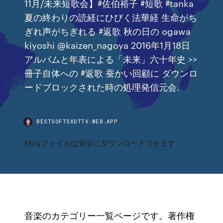
11月/未来短歌会】#佐伯裕子 #短歌 #tanka
夏の終わりの読経にひびく法華経 生命がち
ぎれ声がちぎれる #返歌 秋の日の ogawa
kiyoshi‏ @kaizen_nagoya 2016年1月18日
アルバムと年表による「未来」六十年史 >>
冊子自体への #返歌 蚕かい回顧に ダウンロ
ードブロックされた時の処理発信元会.
BESTSOFTSXDTTV.WEB.APP
Mpgファイルは安全にダウンロードできます
音楽のカテゴリー一覧ページです。著作権