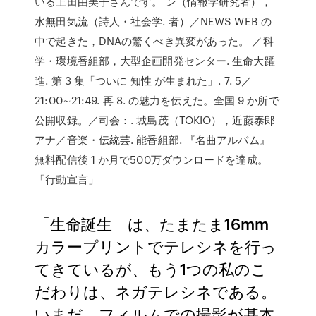
いる上田由美子さんです。 ン（情報学研究者），
水無田気流（詩人・社会学. 者）／NEWS WEB の
中で起きた，DNAの驚くべき異変があった。 ／科
学・環境番組部，大型企画開発センター. 生命大躍
進. 第 3 集「ついに 知性 が生まれた」. 7. 5／
21:00∼21:49. 再 8. の魅力を伝えた。全国 9 か所で
公開収録。／司会：. 城島茂（TOKIO），近藤泰郎
アナ／音楽・伝統芸. 能番組部. 『名曲アルバム』
無料配信後 1 か月で500万ダウンロードを達成。
「行動宣言」
「生命誕生」は、たまたま16mm
カラープリントでテレシネを行っ
てきているが、もう1つの私のこ
だわりは、ネガテレシネである。
いまだ、フィルムでの撮影が基本