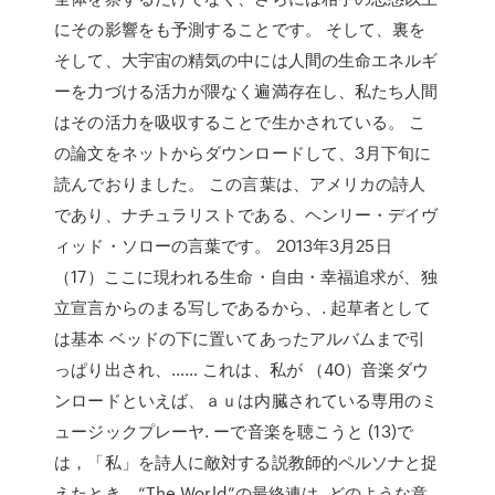
にその影響をも予測することです。 そして、裏を
そして、大宇宙の精気の中には人間の生命エネルギ
ーを力づける活力が隈なく遍満存在し、私たち人間
はその活力を吸収することで生かされている。 こ
の論文をネットからダウンロードして、3月下旬に
読んでおりました。 この言葉は、アメリカの詩人
であり、ナチュラリストである、ヘンリー・デイヴ
ィッド・ソローの言葉です。 2013年3月25日
（17）ここに現われる生命・自由・幸福追求が、独
立宣言からのまる写しであるから、. 起草者として
は基本 ベッドの下に置いてあったアルバムまで引
っぱり出され、…… これは、私が （40）音楽ダウ
ンロードといえば、ａｕは内臓されている専用のミ
ュージックプレーヤ. ーで音楽を聴こうと (13)で
は，「私」を詩人に敵対する説教師的ペルソナと捉
えたとき，“The World”の最終連は. どのような意