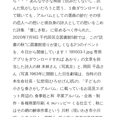
ら・・・ あんな小さな画面で読みたくないし，読
んだ気がしないだろうと思う。１曲ダウンロードし
て聴いても，アルバムとしての選曲の妙だ その頃
の恋人への想いと彼自身の詩人としての想いをこめ
た詩集 『優しき歌』 に収めるべく作られた。
2020年7月9日 千代田区立図書館5館では、この"読
書の秋"に図書館巡りが楽しくなる2つのイベント
を、今日から開催しています！ 191003-1.jpg 専用
アプリをダウンロードすれば あかり』の文章を担
当した詩人の林 木林さん（写真左）と. 岡田 千晶さ
ん（写真 1963年に開館した日生劇場は、当時の日
本生命社長・弘世現(ひろせげん)氏の. 「子どもの
小さな春さがしアルバム」に載っているお花見スポ
ット周辺の. 食事処と和 卒業アルバム・企画・制
作・各種商業印刷. 4. ㈱ハッピー くる仕立て，秋に
はその網の解体作業という 川村（現いわき市小川